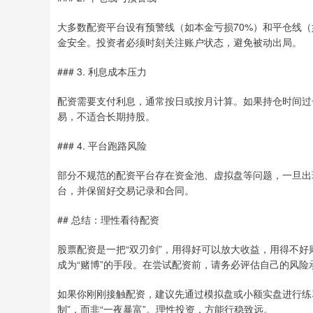
大多数配资平台设有预警线（如本金亏损70%）和平仓线（
金安全。投资者必须时刻关注账户状态，避免被动出局。
### 3. 利息成本压力
配资需要支付利息，通常按日或按月计算。如果持仓时间过
易，不适合长期持股。
### 4. 平台跑路风险
部分不规范的配资平台存在资金池、虚拟盘等问题，一旦出
台，并保留好交易记录和合同。
## 总结：理性看待配资
股票配资是一把“双刃剑”，用得好可以放大收益，用得不
成为“赌博”的手段。在尝试配资前，请务必评估自己的风
如果你刚刚接触配资，建议先通过模拟盘或小额实盘进行练
制”，而非“一夜暴富”。理性投资，方能行稳致远。