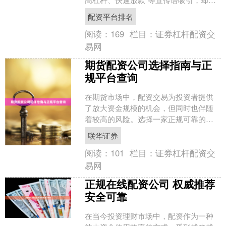
视了场外配资背后隐藏的巨大风险。本
配资平台排名
文旨在揭示场外配资的....
阅读：
169
栏目：
证券杠杆配资交
易网
期货配资公司选择指南与正
规平台查询
在期货市场中，配资交易为投资者提供
了放大资金规模的机会，但同时也伴随
着较高的风险。选择一家正规可靠的期
货配资公司至关重要，不仅能保障资金
联华证券
安全，还能避免潜在的法律....
阅读：
101
栏目：
证券杠杆配资交
易网
正规在线配资公司 权威推荐
安全可靠
在当今投资理财市场中，配资作为一种