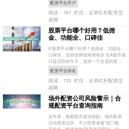
配资平台开户
关重要。本文将为您提供一....
阅读：
167
栏目：
证券杠杆配资交
易网
股票平台哪个好用？低佣
金、功能全、口碑佳
# 股票平台哪个好用？低佣金、功能全、
口碑佳，这份选择指南请收好 在A股市场
日益活跃的今天，选择一个合适的股票
交易平台，直接影响着你的投资体验与
配资平台排名
收益。面对众多券....
阅读：
133
栏目：
证券杠杆配资交
易网
场外配资公司风险警示｜合
规配资平台查询指南
近年来，随着股市波动加剧，场外配资
活动再度活跃。不少投资者被“低门槛、
高杠杆、快速放款”等宣传语吸引，却忽