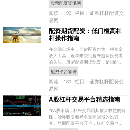
股票配资资讯网
规渠道、规避潜在风险，成....
阅读：
193
栏目：
证券杠杆配资交
易网
配资期货配资：低门槛高杠
杆操作指南
在金融市场中，期货配资作为一种资金
放大工具，近年来受到越来越多投资者
的关注。所谓配资期货配资，是指配资
公司为投资者提供资金杠杆，使其以较
配资平台靠谱
小的自有资金撬动更大规模....
阅读：
181
栏目：
证券杠杆配资交
易网
A股杠杆交易平台精选指南
在A股市场，杠杆交易因其放大收益的特
性，始终吸引着寻求更高回报的投资
者。然而配资平台开户，杠杆交易也是
一把双刃剑，选择正规、安全的平台至