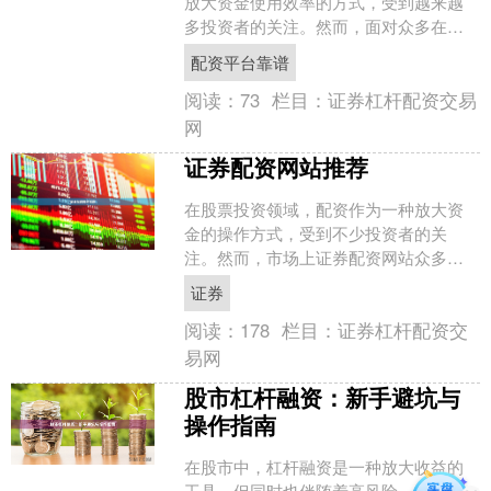
放大资金使用效率的方式，受到越来越
多投资者的关注。然而，面对众多在线
配资平台配资平台靠谱，如何选择一家**
配资平台靠谱
正规在线配资公司**....
阅读：
73
栏目：
证券杠杆配资交易
网
证券配资网站推荐
在股票投资领域，配资作为一种放大资
金的操作方式，受到不少投资者的关
注。然而，市场上证券配资网站众多，
质量参差不齐，如何选择一个安全、合
证券
规、稳定的平台成为关键。本....
阅读：
178
栏目：
证券杠杆配资交
易网
股市杠杆融资：新手避坑与
操作指南
在股市中，杠杆融资是一种放大收益的
工具，但同时也伴随着高风险。对于新