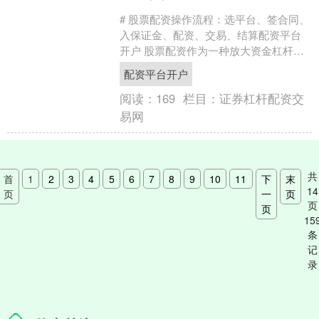
# 股票配资操作流程：选平台、签合同、
入保证金、配资、交易、结算配资平台
开户 股票配资作为一种放大资金杠杆的
投资方式，近年来受到不少投资者的关
配资平台开户
注。对于初次接触配....
阅读：
169
栏目：
证券杠杆配资交
易网
共
首
1
2
3
4
5
6
7
8
9
10
11
下
末
14
页
一
页
页
页
15
条
记
录