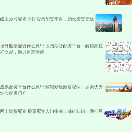
线上炒股配资 全国股票配资平台，助您投资无忧
场外股票配资什么意思 股指期货配资平台：解锁高杠
杆交易，助力财富增值
股票配资平台什么意思 解锁炒股致富秘诀：探索优秀
炒股配资门户
网上期货配资 股票配资入门指南：基础知识一网打尽