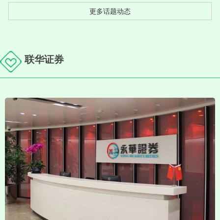
更多话题动态
联华证券