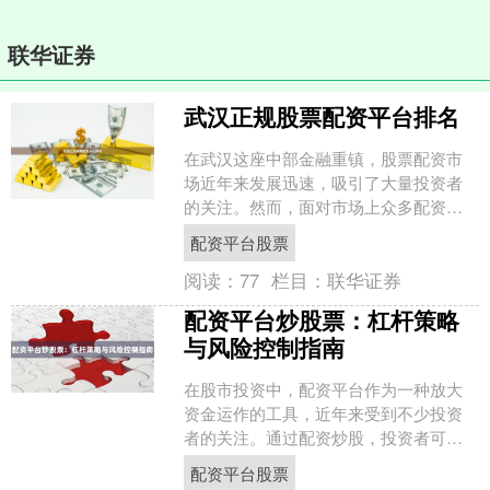
联华证券
武汉正规股票配资平台排名
在武汉这座中部金融重镇，股票配资市
场近年来发展迅速，吸引了大量投资者
的关注。然而，面对市场上众多配资平
台，如何辨别正规平台并找到适合自己
配资平台股票
的服务，成为投资者最关心....
阅读：
77
栏目：
联华证券
配资平台炒股票：杠杆策略
与风险控制指南
在股市投资中，配资平台作为一种放大
资金运作的工具，近年来受到不少投资
者的关注。通过配资炒股，投资者可以
用较少的本金撬动更大的资金量，从而
配资平台股票
在行情向好时获取更高收益....