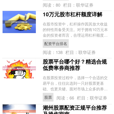
阅读：
80
栏目：
联华证券
10万元股市杠杆额度详解
在股市投资中，杠杆操作因其放大收益
的特性而备受关注。对于拥有10万元本
金的投资者而言，合理运用杠杆额度可
能带来更高的回报，但也伴随着显著的
配资平台排名
风险。本文将详细解析1....
阅读：
138
栏目：
联华证券
股票平台哪个好？精选合规
低费率券商推荐
在股票投资过程中，选择一个合适的交
易平台，往往比选到一只好股票更基
础、也更关键。面对市场上众多的券商
和App证券杠杆配资交易网，不少投资者
股票
阅读：
66
栏目：
联华证券
会问：**股票平台哪个....
潮州股票配资正规平台推荐
及操作指南