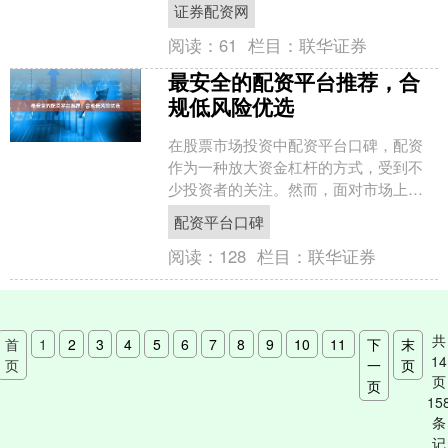
证券配资网
生。本文将为您详细解析股....
阅读：
61
栏目：
联华证券
最安全的配资平台推荐，合
规低风险优选
在股票市场投资中配资平台口碑，配资
作为一种放大资金杠杆的方式，受到不
少投资者的关注。然而，面对市场上众
多的配资平台，如何选择一家**安全、合
配资平台口碑
规、低风险**的平台....
阅读：
128
栏目：
联华证券
共
首
1
2
3
4
5
6
7
8
9
10
11
下
末
14
页
一
页
页
页
15
条
记