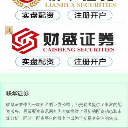
联华证券
联华证券作为一家知名的证券公司，为交易者提供了丰富的配
资服务。股票配资资讯网则为大家提供了最新的配资动态和市
场分析，同时，配资平台的排名也成为了交易者关注的焦点。