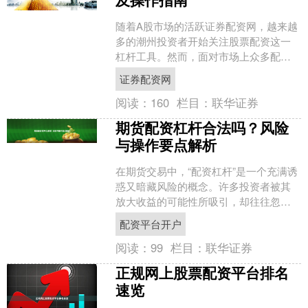
随着A股市场的活跃证券配资网，越来越
多的潮州投资者开始关注股票配资这一
杠杆工具。然而，面对市场上众多配资
平台，如何选择正规、安全的平台成为
证券配资网
首要问题。本文将为您详....
阅读：
160
栏目：
联华证券
期货配资杠杆合法吗？风险
与操作要点解析
在期货交易中，“配资杠杆”是一个充满诱
惑又暗藏风险的概念。许多投资者被其
放大收益的可能性所吸引，却往往忽略
了背后的法律边界与巨大风险。本文将
配资平台开户
深入解析期货配资杠杆....
阅读：
99
栏目：
联华证券
正规网上股票配资平台排名
速览