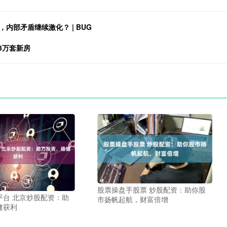
内部矛盾继续激化？ | BUG
3万套新房
股票操盘手股票 炒股配资：助你股
平台 北京炒股配资：助
市扬帆起航，财富倍增
健获利