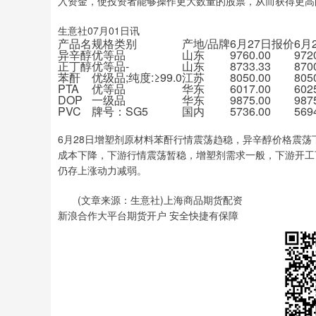
入资金，使投资者能够操作更大数量的股票，从而获得更高
生意社07月01日讯
产品名
规格类别
产地/品牌
6月27日报价
6月
异辛醇
优等品
山东
9760.00
972
正丁醇
优等品-
山东
8733.33
870
苯酐
优级品;纯度:≥99.0
江苏
8050.00
805
PTA
优等品
华东
6017.00
602
DOP
一级品
华东
9875.00
987
PVC
牌号：SG5
国内
5736.00
569
6月28日增塑剂原材料苯酐行情震荡趋稳，异辛醇价格震荡
成本下降，下游行情震荡暂稳，增塑剂需求一般，下游开工
仍存上涨动力减弱。
(文章来源：生意社)上海商品期货配资
新浪合作大平台期货开户 安全快捷有保障