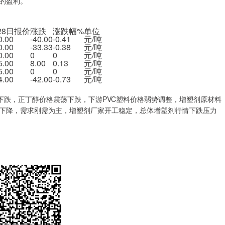
的盈利。
28日报价
涨跌
涨跌幅%
单位
0.00
-40.00
-0.41
元/吨
0.00
-33.33
-0.38
元/吨
0.00
0
0
元/吨
5.00
8.00
0.13
元/吨
5.00
0
0
元/吨
4.00
-42.00
-0.73
元/吨
下跌，正丁醇价格震荡下跌，下游PVC塑料价格弱势调整，增塑剂原材料
下降，需求刚需为主，增塑剂厂家开工稳定，总体增塑剂行情下跌压力