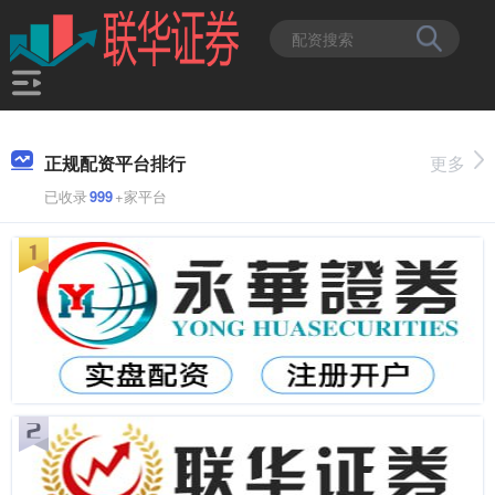
正规配资平台排行
更多
已收录
999
+家平台