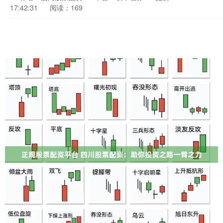
17:42:31
阅读：169