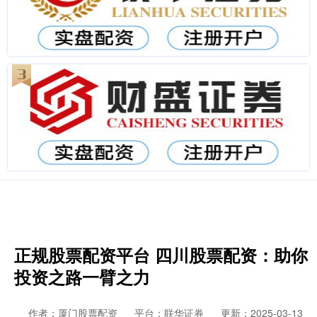
正规股票配资平台 四川股票配资：助你
投资之路一臂之力
作者：厦门股票配资
平台：联华证券
更新：2025-03-13