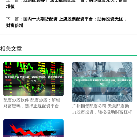
增值
下一篇：
国内十大期货配资 上虞股票配资平台：助你投资无忧，
财富倍增
相关文章
配资炒股软件 配资炒股：解锁
财富密码，选择正规配资平台
广州期货配资公司 无息配资助
力股市投资，轻松撬动财富杠杆