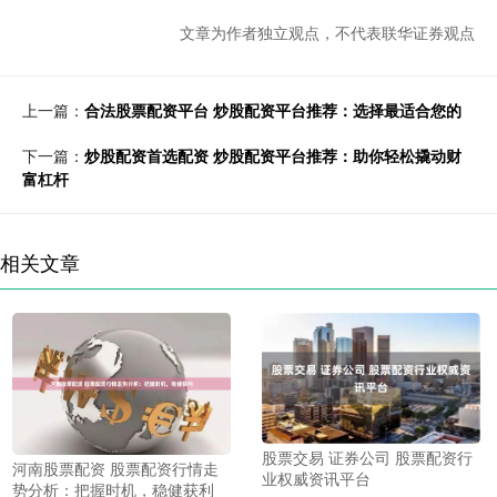
文章为作者独立观点，不代表联华证券观点
上一篇：
合法股票配资平台 炒股配资平台推荐：选择最适合您的
下一篇：
炒股配资首选配资 炒股配资平台推荐：助你轻松撬动财
富杠杆
相关文章
股票交易 证券公司 股票配资行
河南股票配资 股票配资行情走
业权威资讯平台
势分析：把握时机，稳健获利