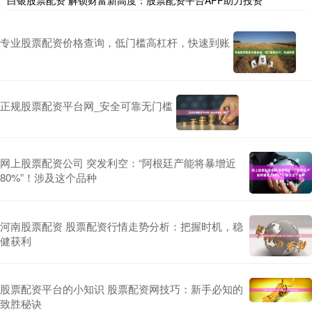
白银股票配资 解锁财富新高度：股票配资平台APP助力投资
专业股票配资价格查询，低门槛高杠杆，快速到账
正规股票配资平台网_安全可靠无门槛
网上股票配资公司 突发利空：“阿根廷产能将暴增近
80%”！涉及这个品种
河南股票配资 股票配资行情走势分析：把握时机，稳
健获利
股票配资平台的小知识 股票配资网技巧：新手必知的
致胜秘诀