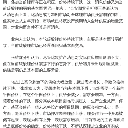
期，叠加当前锂库存正在积压、价格持续下跌，这一消息仿佛又为当
前碳酸锂偏弱的基本面‘再添一把火’。”长安期货分析师王楚豪认为，
从消息面上看，此消息或将加剧市场对全球锂市场供强需弱的判断，
但实际上从去年开始，市场就已将该投产预期纳入全球供应的增量范
围，对业内而言并不算是新消息。
业内人士认为，本轮碳酸锂价格持续下跌，主要是基本面转弱所
致，当前碳酸锂市场已经逐渐回归基本面交易。
张维鑫分析认为，尽管此次扩产消息对实际供应增量影响不大，
但在当前碳酸锂价格震荡下行的态势下，供给端并未出现明显减量，
供强需弱仍是基本面的主要矛盾。
“在过去高价刺激下的供给大幅放量，超过需求增长，导致价格持
续下跌。”张维鑫认为，要想改善当前基本面矛盾，市场需要一个新的
平衡价格，在这个平衡价格上，供给会减少，需求会增加。一方面，
随着价格的下跌，部分高成本项目面临亏损压力，生产企业减产、停
产，甚至会使得一些未来将投产的项目延期，供应会相对减少；另一
方面，随着价格下跌，市场押注未来锂价上涨，锂会作为一种资源被
储存起来，表现为库存上升、表观需求增加。“目前市场的主要博弈点
就是底部价格的确定。价格持续下跌，不断试探锂盐企业的真实成