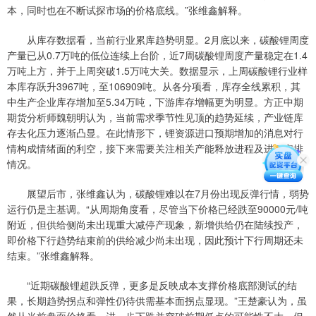
本，同时也在不断试探市场的价格底线。”张维鑫解释。
从库存数据看，当前行业累库趋势明显。2月底以来，碳酸锂周度
产量已从0.7万吨的低位连续上台阶，近7周碳酸锂周度产量稳定在1.4
万吨上方，并于上周突破1.5万吨大关。数据显示，上周碳酸锂行业样
本库存跃升3967吨，至106909吨。从各分项看，库存全线累积，其
中生产企业库存增加至5.34万吨，下游库存增幅更为明显。方正中期
期货分析师魏朝明认为，当前需求季节性见顶的趋势延续，产业链库
存去化压力逐渐凸显。在此情形下，锂资源进口预期增加的消息对行
情构成情绪面的利空，接下来需要关注相关产能释放进程及进口安排
情况。
展望后市，张维鑫认为，碳酸锂难以在7月份出现反弹行情，弱势
运行仍是主基调。“从周期角度看，尽管当下价格已经跌至90000元/吨
附近，但供给侧尚未出现重大减停产现象，新增供给仍在陆续投产，
即价格下行趋势结束前的供给减少尚未出现，因此预计下行周期还未
结束。”张维鑫解释。
“近期碳酸锂超跌反弹，更多是反映成本支撑价格底部测试的结
果，长期趋势拐点和弹性仍待供需基本面拐点显现。”王楚豪认为，虽
然从当前盘面价格看，进一步下跌并突破前期低点的可能性不大，但