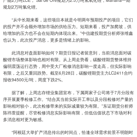
规划2万吨氯化锂。
“从中长期来看，这些项目本就是今明两年预期投产的项目，它们
的投产并不会额外增加市场的供给压力。短期来看，投产加爬坡，供
给增加的压力也不会在短期内体现出来。”中信建投期货分析师张维鑫
也认为，此次投产消息，更多是情绪上的影响。
此消息对盘面影响如何？期货日报记者留意到，当前消息面对碳
酸锂市场整体影响也相对有限。从上周走势看，碳酸锂期货整体维持
偏弱震荡运行态势，周中受大厂检修消息影响一度走高，但实际影响
有限，之后又重回跌势。截至6月28日，碳酸锂期货主力LC2411合约
报收94500元/吨，周度下跌2%。
据了解，上周志存锂业集团宣布，下属两家子公司将于7月分段有
序开展夏季检修工作。“结合其当前实际开工率以及分段检修对产量的
影响相对较小，此次检修带来的实际减量较为有限。”东证期货分析师
陈祎萱提醒，尽管检修消息实际影响有限，但低估值状态下市场对利
多消息相对更为敏感。
“阿根廷大举扩产消息传出的时间点，恰逢全球需求前景不明朗时