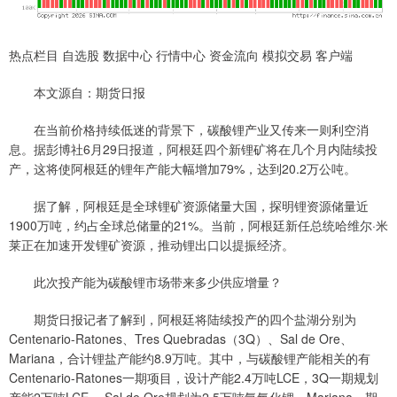
热点栏目 自选股 数据中心 行情中心 资金流向 模拟交易 客户端
本文源自：期货日报
在当前价格持续低迷的背景下，碳酸锂产业又传来一则利空消
息。据彭博社6月29日报道，阿根廷四个新锂矿将在几个月内陆续投
产，这将使阿根廷的锂年产能大幅增加79%，达到20.2万公吨。
据了解，阿根廷是全球锂矿资源储量大国，探明锂资源储量近
1900万吨，约占全球总储量的21%。当前，阿根廷新任总统哈维尔·米
莱正在加速开发锂矿资源，推动锂出口以提振经济。
此次投产能为碳酸锂市场带来多少供应增量？
期货日报记者了解到，阿根廷将陆续投产的四个盐湖分别为
Centenario-Ratones、Tres Quebradas（3Q）、Sal de Ore、
Mariana，合计锂盐产能约8.9万吨。其中，与碳酸锂产能相关的有
Centenario-Ratones一期项目，设计产能2.4万吨LCE，3Q一期规划
产能2万吨LCE， Sal de Ore规划为2.5万吨氢氧化锂，Mariana一期