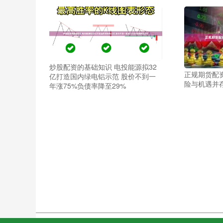
炒股配资的基础知识 电投能源拟32
正规期货配
亿打造国内绿电铝示范 股价不到一
险与机遇并
年涨75%负债率降至29%