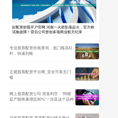
好配资炒股开户官网 河南一火箭坠落起火，官方称
试验故障！背后公司曾创多项商业航天纪录
专业股票配资价格查询，低门槛高杠
杆，快速到账
正规股票配资平台网_安全可靠无门
槛
网上股票配资公司 突发利空：“阿根
廷产能将暴增近80%”！涉及这个品种
河南股票配资 股票配资行情走势分