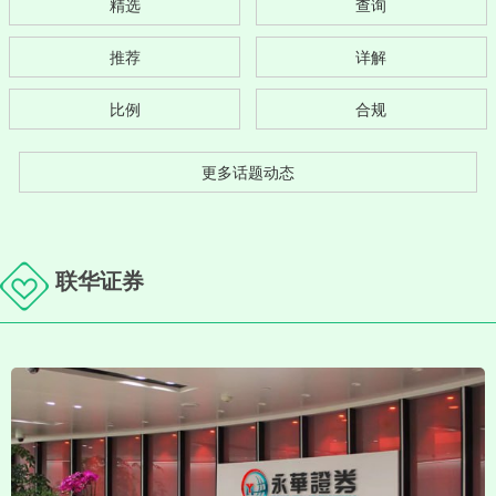
精选
查询
推荐
详解
比例
合规
更多话题动态
联华证券