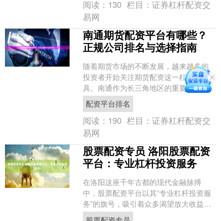
阅读：
130
栏目：
证券杠杆配资交
易网
南通期货配资平台有哪些？
正规公司排名与选择指南
随着期货市场的不断发展，越来越多的
投资者开始关注期货配资这一杠杆工
具。南通作为长三角地区的重要经济城
市，期货配资需求也逐渐增长。然而配
配资平台排名
资平台排名，面对市场上众多....
阅读：
190
栏目：
证券杠杆配资交
易网
股票配资专员 洛阳股票配资
平台：专业杠杆投资服务
在洛阳这座千年古都的现代金融脉搏
中，股票配资平台以其“专业杠杆投资服
务”的旗号，吸引着众多渴望放大收益的
投资者。这些平台承诺提供资金杠杆，
股票配资专员