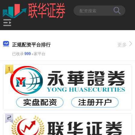
正规配资平台排行
更多
已收录
999
+家平台