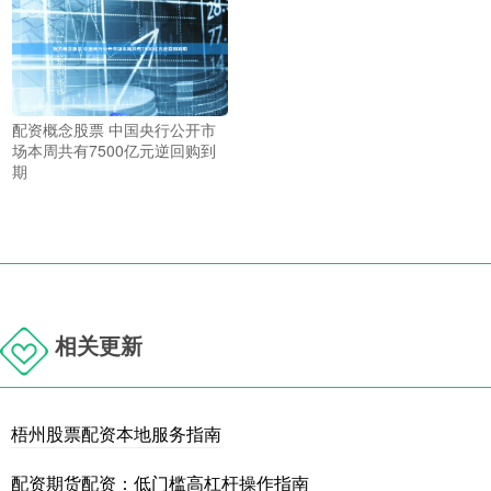
配资概念股票 中国央行公开市
场本周共有7500亿元逆回购到
期
相关更新
梧州股票配资本地服务指南
配资期货配资：低门槛高杠杆操作指南