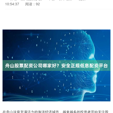
10:54:37
阅读：92
在舟山这座充满活力的海洋经济城市，越来越多的投资者开始关注股