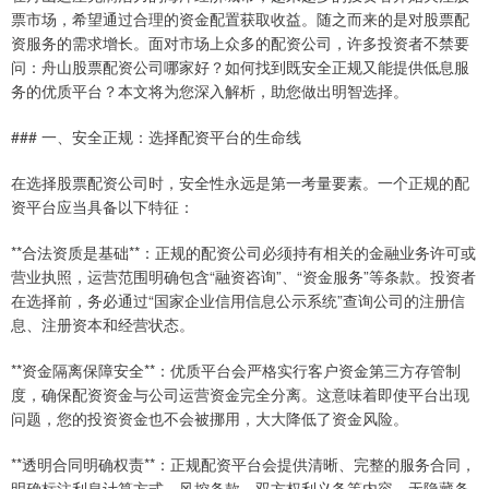
票市场，希望通过合理的资金配置获取收益。随之而来的是对股票配
资服务的需求增长。面对市场上众多的配资公司，许多投资者不禁要
问：舟山股票配资公司哪家好？如何找到既安全正规又能提供低息服
务的优质平台？本文将为您深入解析，助您做出明智选择。
### 一、安全正规：选择配资平台的生命线
在选择股票配资公司时，安全性永远是第一考量要素。一个正规的配
资平台应当具备以下特征：
**合法资质是基础**：正规的配资公司必须持有相关的金融业务许可或
营业执照，运营范围明确包含“融资咨询”、“资金服务”等条款。投资者
在选择前，务必通过“国家企业信用信息公示系统”查询公司的注册信
息、注册资本和经营状态。
**资金隔离保障安全**：优质平台会严格实行客户资金第三方存管制
度，确保配资资金与公司运营资金完全分离。这意味着即使平台出现
问题，您的投资资金也不会被挪用，大大降低了资金风险。
**透明合同明确权责**：正规配资平台会提供清晰、完整的服务合同，
明确标注利息计算方式、风控条款、双方权利义务等内容，无隐藏条