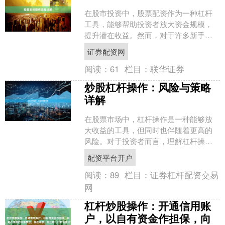
在股市投资中，股票配资作为一种杠杆
工具，能够帮助投资者放大资金规模，
提升潜在收益。然而，对于许多新手来
说，配资的操作流程可能显得复杂且陌
证券配资网
生。本文将为您详细解析股....
阅读：
61
栏目：
联华证券
炒股杠杆操作：风险与策略
详解
在股票市场中，杠杆操作是一种能够放
大收益的工具，但同时也伴随着更高的
风险。对于投资者而言，理解杠杆操作
的原理、风险以及策略，是进行理性投
配资平台开户
资的前提。本文将详细解析....
阅读：
89
栏目：
证券杠杆配资交易
网
杠杆炒股操作：开通信用账
户，以自有资金作担保，向