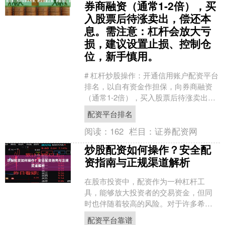
券商融资（通常1-2倍），买
入股票后待涨卖出，偿还本
息。需注意：杠杆会放大亏
损，建议设置止损、控制仓
位，新手慎用。
# 杠杆炒股操作：开通信用账户配资平台
排名，以自有资金作担保，向券商融资
（通常1-2倍），买入股票后待涨卖出，
偿还本息 在股票投资领域，杠杆炒股是
配资平台排名
一种常见的放大....
阅读：
162
栏目：
证券配资网
炒股配资如何操作？安全配
资指南与正规渠道解析
在股市投资中，配资作为一种杠杆工
具，能够放大投资者的交易资金，但同
时也伴随着较高的风险。对于许多希望
扩大收益的投资者来说配资平台靠谱，
配资平台靠谱