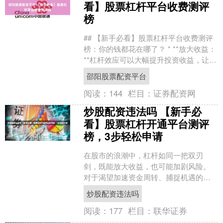
看】股票杠杆平台收费测评
榜
## 【新手必看】股票杠杆平台收费测评
榜：你的钱都花在哪了？ * **放大收益：
**杠杆效应可以大幅提升投资收益，让投
资者在有限资金的情况下也能获得可观
邵阳股票配资平台
的回报。....
阅读：
144
栏目：
证券配资网
炒股配资违法吗 【新手必
看】股票杠杆开通平台测评
榜，3步轻松申请
在股市的浪潮中，杠杆如同一把双刃
剑，既能放大收益，也可能加剧风险。
对于渴望加速资金周转、捕捉机遇的新
手投资者而言，选择一个可靠、合规的
炒股配资违法吗
杠杆开通平台至关重要。然而....
阅读：
177
栏目：
联华证券