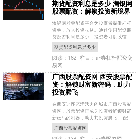
期货配资利息是多少 淘银网
股票配资：解锁投资新境界
淘银网股票配资平台为投资者提供杠杆
资金，放大投资收益。通过使用配资期
货配资利息是多少，投资者可以以较小
的本金撬动更大的资金，从而提高投资
期货配资利息是多少
回报率。 使用正规期货配....
阅读：
162
栏目：
证券杠杆配资交
易网
广西股票配资网 西安股票配
资：解锁财富新密码，助力
投资腾飞
在西安这座充满活力的城市广西股票配
资网，股票配资正成为投资者解锁财富
新密码的利器，助力其投资腾飞。 配债
通常附带可转股条款，允许投资者在特
广西股票配资网
定条件下将配债转换为股....
阅读：
138
栏目：
证券配资网