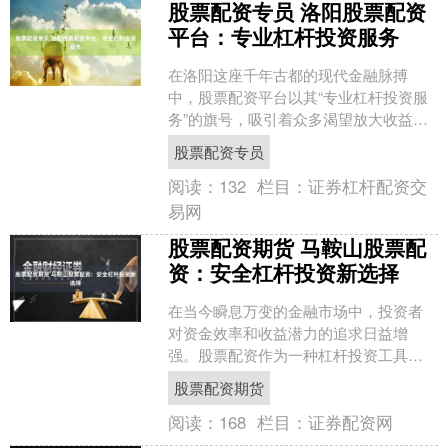
股票配资专员 洛阳股票配资
平台：专业杠杆投资服务
在洛阳这座千年古都的现代金融脉搏
中，股票配资平台以其“专业杠杆投资服
务”的旗号，吸引着众多渴望放大收益的
投资者。这些平台承诺提供资金杠杆，
股票配资专员
让投资者以少量自有资金....
阅读：
132
栏目：
证券杠杆配资交
易网
股票配资期货 马鞍山股票配
资：安全杠杆投资新选择
在当今瞬息万变的金融市场中，投资者
对资金效率和收益潜力的追求日益增
强。股票配资作为一种杠杆投资工具，
正逐渐进入更多投资者的视野。马鞍山
股票配资期货
地区的股票配资服务，以其规....
阅读：
168
栏目：
证券配资网