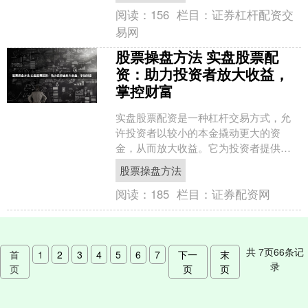
阅读：
156
栏目：
证券杠杆配资交
易网
股票操盘方法 实盘股票配
资：助力投资者放大收益，
掌控财富
实盘股票配资是一种杠杆交易方式，允
许投资者以较小的本金撬动更大的资
金，从而放大收益。它为投资者提供了
以下优势： 1. **雪球配资**：行业龙头，
股票操盘方法
资金实力雄厚，....
阅读：
185
栏目：
证券配资网
共
7
页
66
条记
首
1
2
3
4
5
6
7
下一
末
录
页
页
页