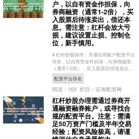
户，以自有资金作担保，向
券商融资（通常1-2倍），买
入股票后待涨卖出，偿还本
息。需注意：杠杆会放大亏
损，建议设置止损、控制仓
位，新手慎用。
# 杠杆炒股操作：开通信用账户配资平台
排名，以自有资金作担保，向券商融资
（通常1-2倍），买入股票后待涨卖出，
偿还本息 在股票投资领域，杠杆炒股是
配资平台排名
一种常见的放大....
阅读：
162
栏目：
证券配资网
杠杆炒股办理需通过券商开
通融资融券账户，或寻找合
规的配资平台。注意：需满
足50万资产门槛及半年交易
经验；配资风险极高，请谨
慎评估自身承受能力。