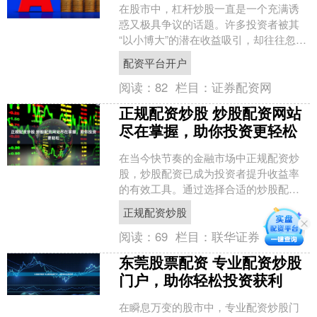
在股市中，杠杆炒股一直是一个充满诱
惑又极具争议的话题。许多投资者被其
“以小博大”的潜在收益吸引，却往往忽略
了背后隐藏的巨大风险。那么配资平台
配资平台开户
开户，杠杆炒股究竟风....
阅读：
82
栏目：
证券配资网
正规配资炒股 炒股配资网站
尽在掌握，助你投资更轻松
在当今快节奏的金融市场中正规配资炒
股，炒股配资已成为投资者提升收益率
的有效工具。通过选择合适的炒股配资
网站，投资者可以轻松获得资金杠杆，
正规配资炒股
扩大投资规模，从而获得更....
阅读：
69
栏目：
联华证券
东莞股票配资 专业配资炒股
门户，助你轻松投资获利
在瞬息万变的股市中，专业配资炒股门