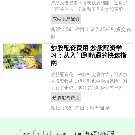
户成为投资者不可或缺的利器。它提供
全面的信息、分析和工具东莞股票配
资，帮助投资者做出明智的决策，轻松
东莞股票配资
投资获利。 * **放大交....
阅读：
59
栏目：
证券杠杆配资交易
网
炒股配资费用 炒股配资学
习：从入门到精通的快速指
南
炒股配资是一种杠杆交易方式，可以放
大投资收益，但同时也会增加风险。对
于新手来说，学习炒股配资至关重要，
以最大限度地利用其优势并规避潜在风
炒股配资费用
险。 * **监管合规：....
阅读：
85
栏目：
联华证券
共
2
页
19
条记录
首页
1
2
下一页
末页