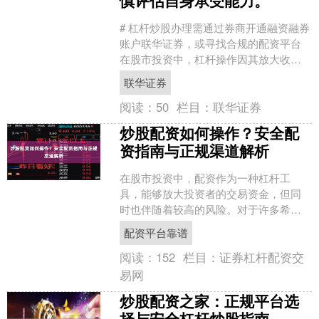
# 杠杆炒股办理需通过券商开通融资融券
账户联华证券，或寻找合规的配资平台
在股市投资中，杠杆操作因其放大收益
的可能性而备受关注。对于希望借助杠
联华证券
杆提升资金使用效率....
阅读：
50
栏目：
联华证券
炒股配资如何操作？安全配
资指南与正规渠道解析
在股市投资中，配资作为一种杠杆工
具，能够放大投资者的交易资金，但同
时也伴随着较高的风险。对于许多希望
扩大收益的投资者来说配资平台靠谱，
配资平台靠谱
了解如何安全、合规地进行炒....
阅读：
152
栏目：
证券杠杆配资交
易网
炒股配资之家：正规平台选
择与安全杠杆炒股指南