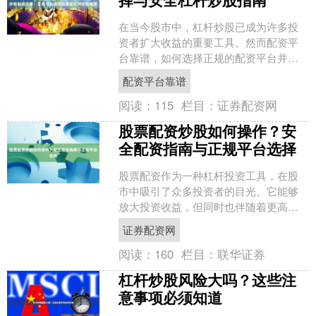
在当今股市中，杠杆炒股已成为许多投
资者扩大收益的重要工具。然而配资平
台靠谱，如何选择正规的配资平台并安
全地进行杠杆交易，是每位投资者必须
配资平台靠谱
面对的关键问题。本文将为....
阅读：
115
栏目：
证券配资网
股票配资炒股如何操作？安
全配资指南与正规平台选择
股票配资作为一种杠杆投资工具，在股
市中吸引了众多投资者的目光。它能够
放大投资收益，但同时也伴随着更高的
风险。本文将为您详细解析股票配资的
证券配资网
操作方法，并提供安全配资....
阅读：
160
栏目：
联华证券
杠杆炒股风险大吗？这些注
意事项必须知道