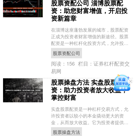
股票资配公司 淄博股票配
资：助您财富增值，开启投
资新篇章
在淄博这座蓬勃发展的城市，股票配资
正成为投资者财富增值的新途径。股票
配资是一种杠杆化投资方式，允许投资
者以较小的本金撬动更大的资金股票资
股票资配公司
配公司，从而放大投资收益....
阅读：
156
栏目：
证券杠杆配资交
易网
股票操盘方法 实盘股票配
资：助力投资者放大收益，
掌控财富
实盘股票配资是一种杠杆交易方式，允
许投资者以较小的本金撬动更大的资
金，从而放大收益。它为投资者提供了
以下优势： 1. **雪球配资**：行业龙头，
股票操盘方法
资金实力雄厚，....