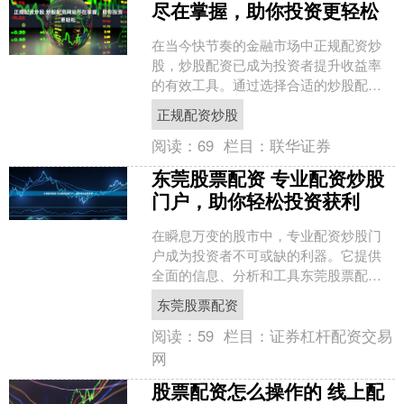
尽在掌握，助你投资更轻松
在当今快节奏的金融市场中正规配资炒
股，炒股配资已成为投资者提升收益率
的有效工具。通过选择合适的炒股配资
网站，投资者可以轻松获得资金杠杆，
正规配资炒股
扩大投资规模，从而获得更....
阅读：
69
栏目：
联华证券
东莞股票配资 专业配资炒股
门户，助你轻松投资获利
在瞬息万变的股市中，专业配资炒股门
户成为投资者不可或缺的利器。它提供
全面的信息、分析和工具东莞股票配
资，帮助投资者做出明智的决策，轻松
东莞股票配资
投资获利。 * **放大交....
阅读：
59
栏目：
证券杠杆配资交易
网
股票配资怎么操作的 线上配