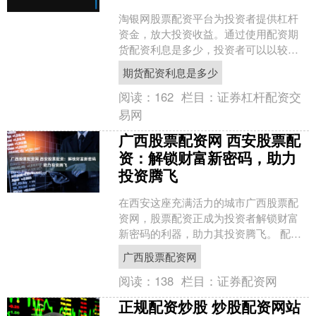
淘银网股票配资平台为投资者提供杠杆
资金，放大投资收益。通过使用配资期
货配资利息是多少，投资者可以以较小
的本金撬动更大的资金，从而提高投资
期货配资利息是多少
回报率。 使用正规期货配....
阅读：
162
栏目：
证券杠杆配资交
易网
广西股票配资网 西安股票配
资：解锁财富新密码，助力
投资腾飞
在西安这座充满活力的城市广西股票配
资网，股票配资正成为投资者解锁财富
新密码的利器，助力其投资腾飞。 配债
通常附带可转股条款，允许投资者在特
广西股票配资网
定条件下将配债转换为股....
阅读：
138
栏目：
证券配资网
正规配资炒股 炒股配资网站