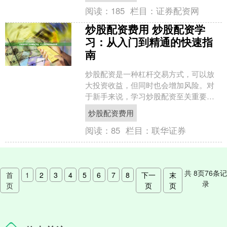
阅读：
185
栏目：
证券配资网
炒股配资费用 炒股配资学
习：从入门到精通的快速指
南
炒股配资是一种杠杆交易方式，可以放
大投资收益，但同时也会增加风险。对
于新手来说，学习炒股配资至关重要，
以最大限度地利用其优势并规避潜在风
炒股配资费用
险。 * **监管合规：....
阅读：
85
栏目：
联华证券
共
8
页
76
条记
首
1
2
3
4
5
6
7
8
下一
末
录
页
页
页