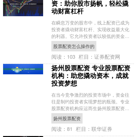
资：助你股市扬帆，轻松撬
动财富杠杆
在瞬息万变的股市中，线上配资已成为
投资者撬动财富杠杆、实现收益最大化
的利器。它允许投资者以较低的资金投
入股票配资怎么操作的，获得更高的投
股票配资怎么操作的
资额度，从而放大收益空间....
阅读：
103
栏目：
证券配资网
扬州股票配资 专业股票配资
机构：助您撬动资本，成就
投资梦想
在当今竞争激烈的投资市场中，资金往
往是制约投资者实现梦想的瓶颈。专业
股票配资机构应运而生扬州股票配资，
为投资者提供杠杆资金，帮助他们撬动
扬州股票配资
资本，放大投资收益。 配....
阅读：
81
栏目：
联华证券