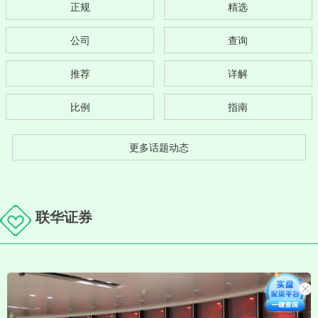
正规
精选
公司
查询
推荐
详解
比例
指南
更多话题动态
联华证券