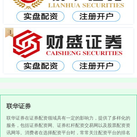
联华证券
联华证券在证券配资领域具有一定的影响力，提供了多样化的
服务，包括证券配资网、证券杠杆配资交易网以及股票配资资
讯网等。消费者在选择配资平台时，常常关注配资平台的排名